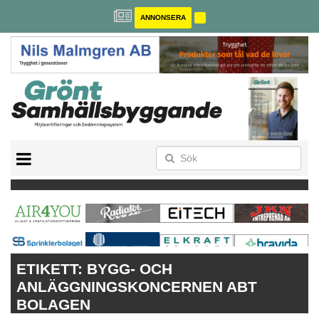
ANNONSERA
BREEAM-SE
MILJÖBYGGNAD
NOLLCO2
CITYLAB
GREENBUILDING
ANNONSERA
ETIKETT:
BYGG- OCH
ANLÄGGNINGSKONCERNEN ABT
BOLAGEN