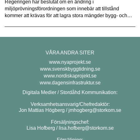
Regeringen har beslutat om en ändring i
miljöprövningsförordningen som innebär att tillstånd
kommer att krävas för att lagra stora mängder bygg- och…
VÅRA ANDRA SITER
www.nyaprojekt.se
www.svenskbyggtidning.se
www.nordiskaprojekt.se
www.dagensinfrastruktur.se
Digitala Medier / Stordåhd Kommunikation:
Verksamhetsansvarig/Chefredaktör:
Jon Mattias Högberg /
jmhogberg@storkom.se
Försäljningschef:
Lisa Hofberg /
lisa.hofberg@storkom.se
Försäljning: