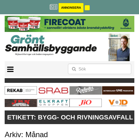
ANNONSERA
BREEAM-SE
MILJÖBYGGNAD
NOLLCO2
CITYLAB
GREENBUILDING
ANNONSERA
ETIKETT:
BYGG- OCH RIVNINGSAVFALL
Arkiv: Månad