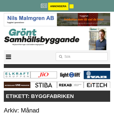
ANNONSERA
BREEAM-SE
MILJÖBYGGNAD
NOLLCO2
CITYLAB
GREENBUILDING
ANNONSERA
ETIKETT:
BYGGFABRIKEN
Arkiv: Månad