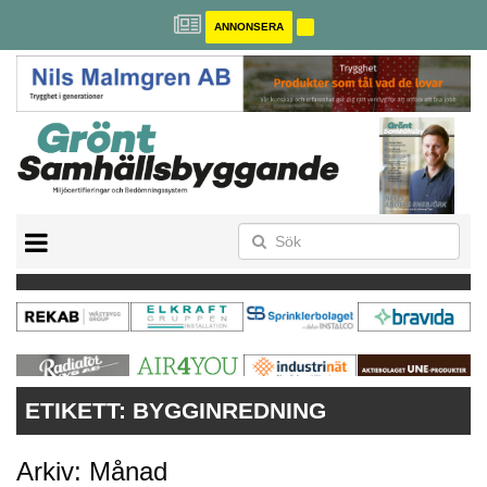
ANNONSERA
BREEAM-SE
MILJÖBYGGNAD
NOLLCO2
CITYLAB
GREENBUILDING
ANNONSERA
ETIKETT:
BYGGINREDNING
Arkiv: Månad