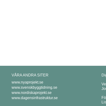
VÅRA ANDRA SITER
Di
www.nyaprojekt.se
Ve
www.svenskbyggtidning.se
Jo
www.nordiskaprojekt.se
Fö
www.dagensinfrastruktur.se
Li