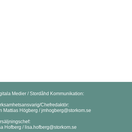
gitala Medier / Stordåhd Kommunikation:
rksamhetsansvarig/Chefredaktör:
n Mattias Högberg /
jmhogberg@storkom.se
rsäljningschef:
sa Hofberg /
lisa.hofberg@storkom.se