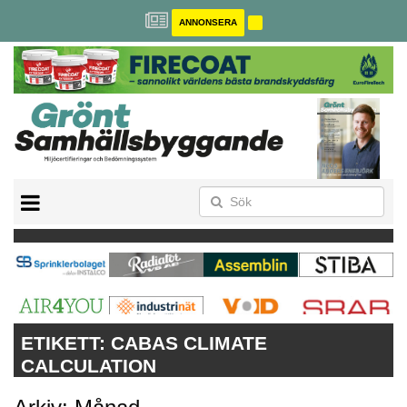
ANNONSERA
BREEAM-SE
MILJÖBYGGNAD
NOLLCO2
CITYLAB
GREENBUILDING
ANNONSERA
ETIKETT:
CABAS CLIMATE
CALCULATION