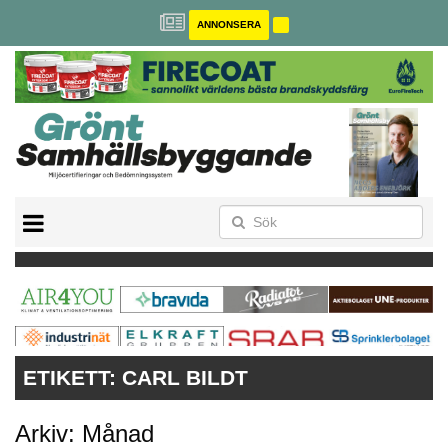
ANNONSERA
BREEAM-SE
MILJÖBYGGNAD
NOLLCO2
CITYLAB
GREENBUILDING
ANNONSERA
ETIKETT:
CARL BILDT
Arkiv: Månad