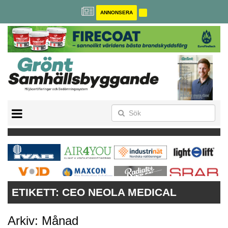
ANNONSERA
BREEAM-SE
MILJÖBYGGNAD
NOLLCO2
CITYLAB
GREENBUILDING
ANNONSERA
ETIKETT:
CEO NEOLA MEDICAL
Arkiv: Månad