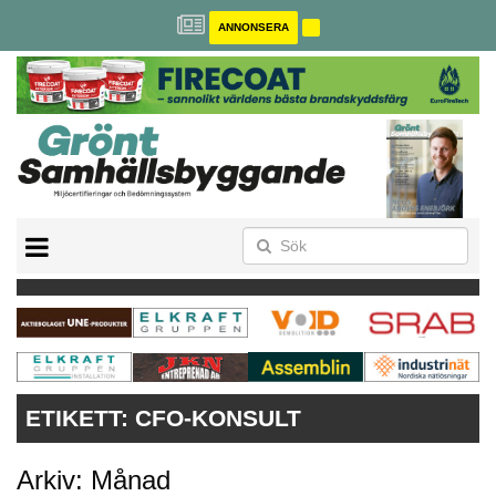
ANNONSERA
BREEAM-SE
MILJÖBYGGNAD
NOLLCO2
CITYLAB
GREENBUILDING
ANNONSERA
ETIKETT:
CFO-KONSULT
Arkiv: Månad