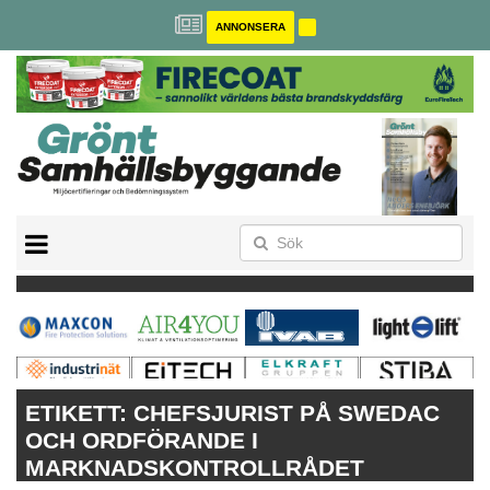
ANNONSERA
BREEAM-SE
MILJÖBYGGNAD
NOLLCO2
CITYLAB
GREENBUILDING
ANNONSERA
ETIKETT:
CHEFSJURIST PÅ SWEDAC
OCH ORDFÖRANDE I
MARKNADSKONTROLLRÅDET