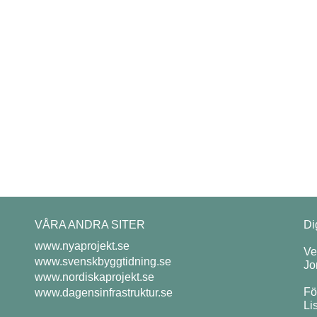
VÅRA ANDRA SITER
Di
www.nyaprojekt.se
Ve
www.svenskbyggtidning.se
Jo
www.nordiskaprojekt.se
Fö
www.dagensinfrastruktur.se
Li