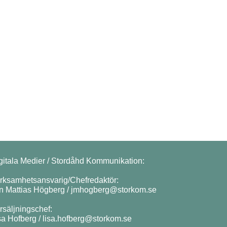
gitala Medier / Stordåhd Kommunikation:
rksamhetsansvarig/Chefredaktör:
n Mattias Högberg /
jmhogberg@storkom.se
rsäljningschef:
sa Hofberg /
lisa.hofberg@storkom.se