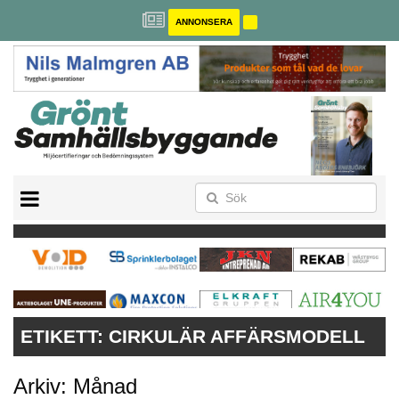
ANNONSERA
BREEAM-SE
MILJÖBYGGNAD
NOLLCO2
CITYLAB
GREENBUILDING
ANNONSERA
ETIKETT:
CIRKULÄR AFFÄRSMODELL
Arkiv: Månad