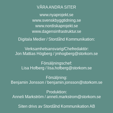
VÅRA ANDRA SITER
www.nyaprojekt.se
www.svenskbyggtidning.se
www.nordiskaprojekt.se
www.dagensinfrastruktur.se
Digitala Medier / Stordåhd Kommunikation:
Verksamhetsansvarig/Chefredaktör:
Jon Mattias Högberg /
jmhogberg@storkom.se
Försäljningschef:
Lisa Hofberg /
lisa.hofberg@storkom.se
Försäljning:
Benjamin Jonsson /
benjamin.jonsson@storkom.se
Produktion:
Anneli Markström /
anneli.markstrom@storkom.se
Siten drivs av Stordåhd Kommunikation AB