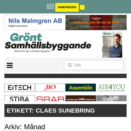
ANNONSERA
BREEAM-SE
MILJÖBYGGNAD
NOLLCO2
CITYLAB
GREENBUILDING
ANNONSERA
ETIKETT:
CLAES SUNEBRING
Arkiv: Månad