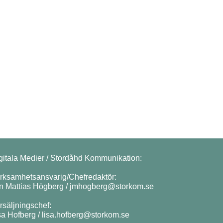
gitala Medier / Stordåhd Kommunikation:
rksamhetsansvarig/Chefredaktör:
n Mattias Högberg /
jmhogberg@storkom.se
rsäljningschef:
sa Hofberg /
lisa.hofberg@storkom.se