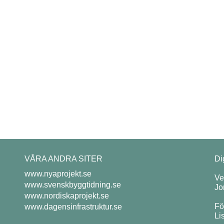
VÅRA ANDRA SITER
Di
www.nyaprojekt.se
Ve
www.svenskbyggtidning.se
Jo
www.nordiskaprojekt.se
Fö
www.dagensinfrastruktur.se
Li