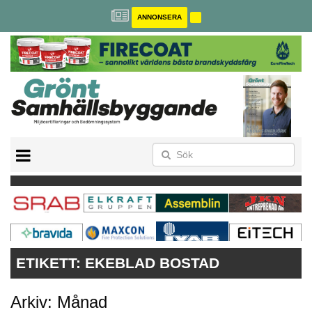
ANNONSERA
BREEAM-SE
MILJÖBYGGNAD
NOLLCO2
CITYLAB
GREENBUILDING
ANNONSERA
ETIKETT:
EKEBLAD BOSTAD
Arkiv: Månad