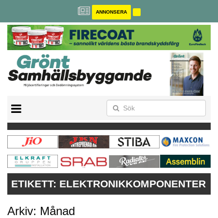
ANNONSERA
BREEAM-SE
MILJÖBYGGNAD
NOLLCO2
CITYLAB
GREENBUILDING
ANNONSERA
ETIKETT:
ELEKTRONIKKOMPONENTER
Arkiv: Månad