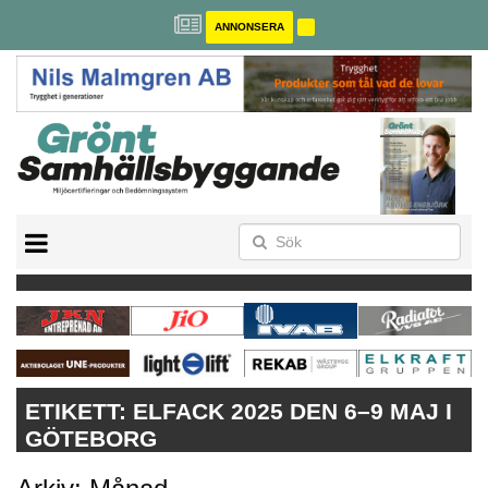
ANNONSERA
BREEAM-SE
MILJÖBYGGNAD
NOLLCO2
CITYLAB
GREENBUILDING
ANNONSERA
ETIKETT:
ELFACK 2025 DEN 6–9 MAJ I
GÖTEBORG