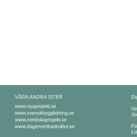
VÅRA ANDRA SITER
Di
www.nyaprojekt.se
Ve
www.svenskbyggtidning.se
Jo
www.nordiskaprojekt.se
Fö
www.dagensinfrastruktur.se
Li