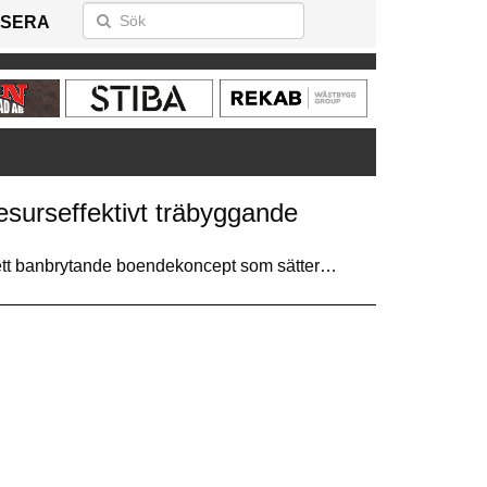
SERA
esurseffektivt träbyggande
 ett banbrytande boendekoncept som sätter…