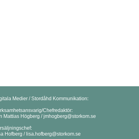
gitala Medier / Stordåhd Kommunikation:
rksamhetsansvarig/Chefredaktör:
n Mattias Högberg /
jmhogberg@storkom.se
rsäljningschef:
sa Hofberg /
lisa.hofberg@storkom.se