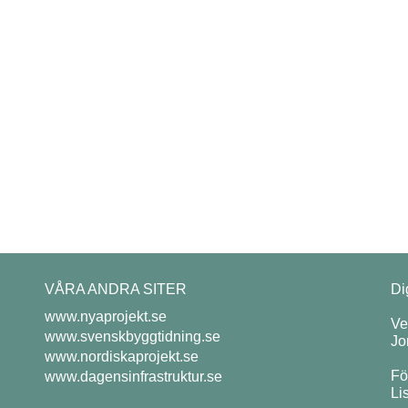
VÅRA ANDRA SITER
Di
www.nyaprojekt.se
Ve
www.svenskbyggtidning.se
Jo
www.nordiskaprojekt.se
Fö
www.dagensinfrastruktur.se
Li