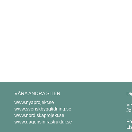
VÅRA ANDRA SITER
Di
www.nyaprojekt.se
Ve
www.svenskbyggtidning.se
Jo
www.nordiskaprojekt.se
Fö
www.dagensinfrastruktur.se
Li