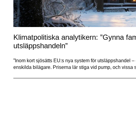
Klimatpolitiska analytikern: ”Gynna fa
utsläppshandeln”
”Inom kort sjösätts EU:s nya system för utsläppshandel –
enskilda bilägare. Priserna lär stiga vid pump, och vis