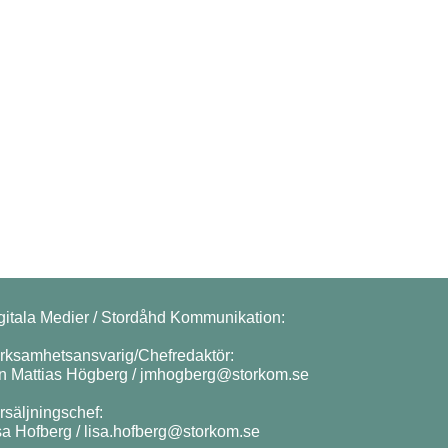
gitala Medier / Stordåhd Kommunikation:
rksamhetsansvarig/Chefredaktör:
n Mattias Högberg /
jmhogberg@storkom.se
rsäljningschef:
sa Hofberg /
lisa.hofberg@storkom.se