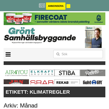
ANNONSERA
BREEAM-SE
MILJÖBYGGNAD
NOLLCO2
CITYLAB
GREENBUILDING
ANNONSERA
ETIKETT:
KLIMATREGLER
Arkiv: Månad