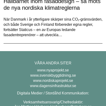
Hållbarhet inom fasaddesign – så möts
de nya nordiska klimatreglerna
När Danmark i år ytterligare skärper sina CO₂-gränsvärden,
och både Sverige och Finland förbereder egna regler,
fortsätter Staticus – en av Europas ledande
fasadentreprenörer – att utveckla…
VÅRA ANDRA SITER
www.nyaprojekt.se
www.svenskbyggtidning.se
www.nordiskaprojekt.se
www.dagensinfrastruktur.se
Digitala Medier / Stordåhd Kommunikation:
Verksamhetsansvarig/Chefredaktör: