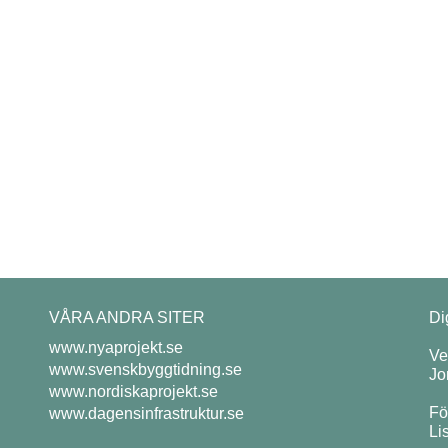
VÅRA ANDRA SITER
Di
www.nyaprojekt.se
Ve
www.svenskbyggtidning.se
Jo
www.nordiskaprojekt.se
Fö
www.dagensinfrastruktur.se
Li