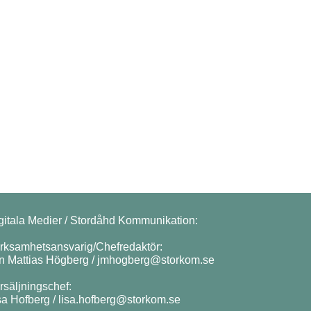
gitala Medier / Stordåhd Kommunikation:
rksamhetsansvarig/Chefredaktör:
n Mattias Högberg /
jmhogberg@storkom.se
rsäljningschef:
sa Hofberg /
lisa.hofberg@storkom.se