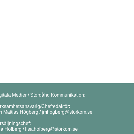
gitala Medier / Stordåhd Kommunikation:
rksamhetsansvarig/Chefredaktör:
n Mattias Högberg /
jmhogberg@storkom.se
rsäljningschef:
sa Hofberg /
lisa.hofberg@storkom.se