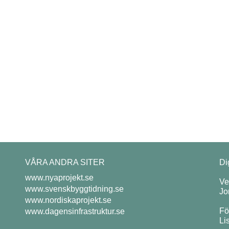
VÅRA ANDRA SITER
Di
www.nyaprojekt.se
Ve
www.svenskbyggtidning.se
Jo
www.nordiskaprojekt.se
Fö
www.dagensinfrastruktur.se
Li