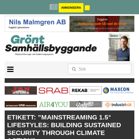
ANNONSERA
BREEAM-SE
MILJÖBYGGNAD
NOLLCO2
CITYLAB
GREENBUILDING
ANNONSERA
ETIKETT:
”MAINSTREAMING 1.5°
LIFESTYLES: BUILDING SUSTAINED
SECURITY THROUGH CLIMATE