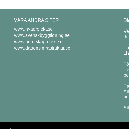
VÅRA ANDRA SITER
Di
www.nyaprojekt.se
Ve
www.svenskbyggtidning.se
Jo
www.nordiskaprojekt.se
Fö
www.dagensinfrastruktur.se
Li
Fö
Be
be
Pr
An
an
Si