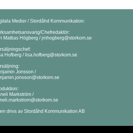
gitala Medier / Stordåhd Kommunikation:
rksamhetsansvarig/Chefredaktör:
n Mattias Högberg /
jmhogberg@storkom.se
rsäljningschef:
sa Hofberg /
lisa.hofberg@storkom.se
rsäljning:
njamin Jonsson /
njamin.jonsson@storkom.se
oduktion:
neli Markström /
neli.markstrom@storkom.se
ten drivs av Stordåhd Kommunikation AB