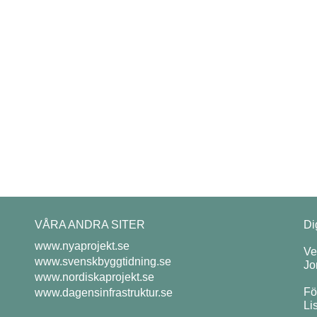
VÅRA ANDRA SITER
Di
www.nyaprojekt.se
Ve
www.svenskbyggtidning.se
Jo
www.nordiskaprojekt.se
Fö
www.dagensinfrastruktur.se
Li