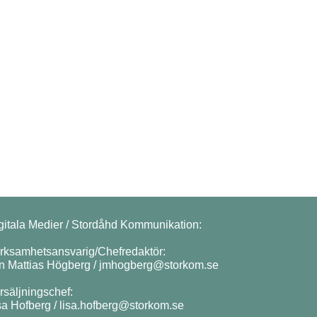
gitala Medier / Stordåhd Kommunikation:
rksamhetsansvarig/Chefredaktör:
n Mattias Högberg /
jmhogberg@storkom.se
rsäljningschef:
sa Hofberg /
lisa.hofberg@storkom.se