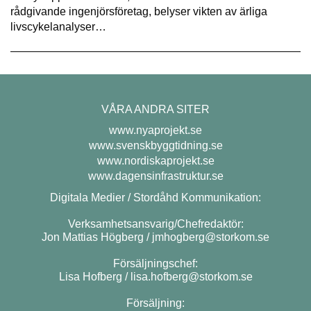
rådgivande ingenjörsföretag, belyser vikten av ärliga
livscykelanalyser…
VÅRA ANDRA SITER
www.nyaprojekt.se
www.svenskbyggtidning.se
www.nordiskaprojekt.se
www.dagensinfrastruktur.se
Digitala Medier / Stordåhd Kommunikation:
Verksamhetsansvarig/Chefredaktör:
Jon Mattias Högberg /
jmhogberg@storkom.se
Försäljningschef:
Lisa Hofberg /
lisa.hofberg@storkom.se
Försäljning: