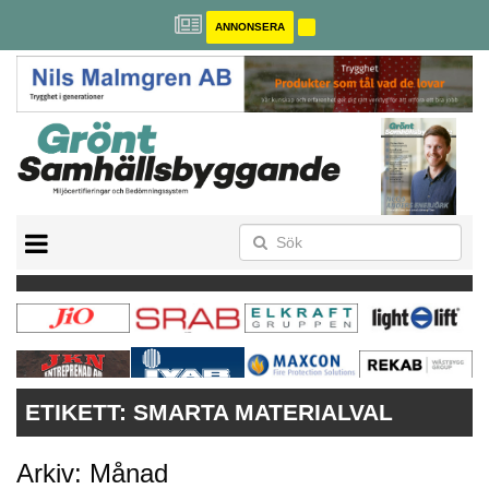
ANNONSERA
BREEAM-SE
MILJÖBYGGNAD
NOLLCO2
CITYLAB
GREENBUILDING
ANNONSERA
ETIKETT:
SMARTA MATERIALVAL
Arkiv: Månad