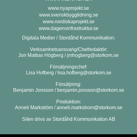
www.nyaprojekt.se
www.svenskbyggtidning.se
www.nordiskaprojekt.se
www.dagensinfrastruktur.se
Digitala Medier / Stordåhd Kommunikation:
Verksamhetsansvarig/Chefredaktör:
Jon Mattias Högberg /
jmhogberg@storkom.se
Försäljningschef:
Lisa Hofberg /
lisa.hofberg@storkom.se
Försäljning:
Benjamin Jonsson /
benjamin.jonsson@storkom.se
Produktion:
Anneli Markström /
anneli.markstrom@storkom.se
Siten drivs av Stordåhd Kommunikation AB