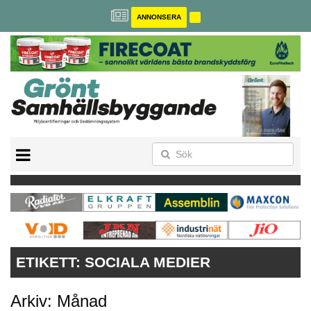
ANNONSERA
BREEAM-SE
MILJÖBYGGNAD
NOLLCO2
CITYLAB
GREENBUILDING
ANNONSERA
ETIKETT:
SOCIALA MEDIER
Arkiv: Månad