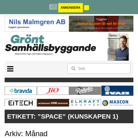
ANNONSERA
BREEAM-SE
MILJÖBYGGNAD
NOLLCO2
CITYLAB
GREENBUILDING
ANNONSERA
ETIKETT:
”SPACE” (KUNSKAPEN 1)
Arkiv: Månad