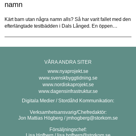
namn
Kärt barn utan några namn alls? Så har varit fallet med den
efterlängtade testbädden i Dals Långed. En öppen…
VÅRA ANDRA SITER
www.nyaprojekt.se
www.svenskbyggtidning.se
www.nordiskaprojekt.se
www.dagensinfrastruktur.se
Digitala Medier / Stordåhd Kommunikation:
Verksamhetsansvarig/Chefredaktör:
Jon Mattias Högberg /
jmhogberg@storkom.se
Försäljningschef:
Lisa Hofberg /
lisa.hofberg@storkom.se