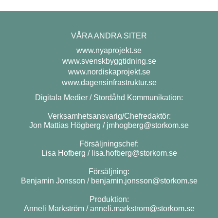
VÅRA ANDRA SITER
www.nyaprojekt.se
www.svenskbyggtidning.se
www.nordiskaprojekt.se
www.dagensinfrastruktur.se
Digitala Medier / Stordåhd Kommunikation:
Verksamhetsansvarig/Chefredaktör:
Jon Mattias Högberg /
jmhogberg@storkom.se
Försäljningschef:
Lisa Hofberg /
lisa.hofberg@storkom.se
Försäljning:
Benjamin Jonsson /
benjamin.jonsson@storkom.se
Produktion:
Anneli Markström /
anneli.markstrom@storkom.se