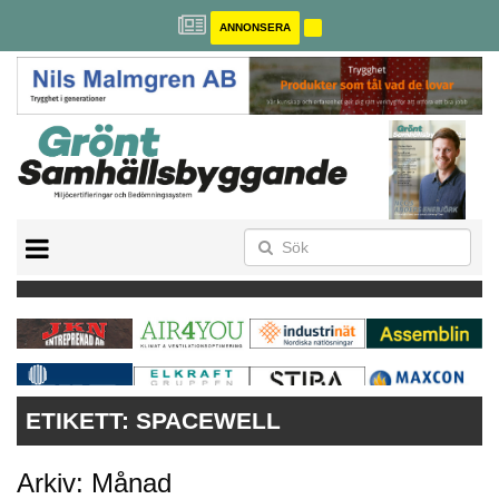
ANNONSERA
BREEAM-SE
MILJÖBYGGNAD
NOLLCO2
CITYLAB
GREENBUILDING
ANNONSERA
ETIKETT:
SPACEWELL
Arkiv: Månad