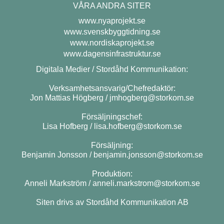
VÅRA ANDRA SITER
www.nyaprojekt.se
www.svenskbyggtidning.se
www.nordiskaprojekt.se
www.dagensinfrastruktur.se
Digitala Medier / Stordåhd Kommunikation:
Verksamhetsansvarig/Chefredaktör:
Jon Mattias Högberg /
jmhogberg@storkom.se
Försäljningschef:
Lisa Hofberg /
lisa.hofberg@storkom.se
Försäljning:
Benjamin Jonsson /
benjamin.jonsson@storkom.se
Produktion:
Anneli Markström /
anneli.markstrom@storkom.se
Siten drivs av Stordåhd Kommunikation AB