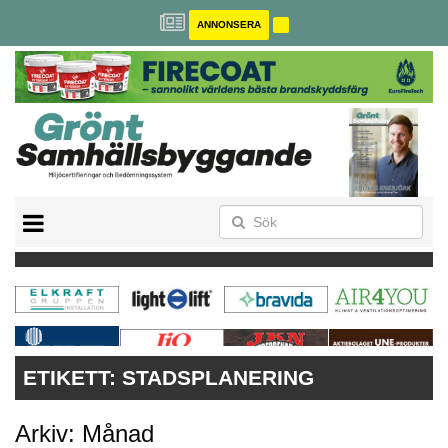
ANNONSERA
BREEAM-SE
MILJÖBYGGNAD
NOLLCO2
CITYLAB
GREENBUILDING
ANNONSERA
ETIKETT:
STADSPLANERING
Arkiv: Månad