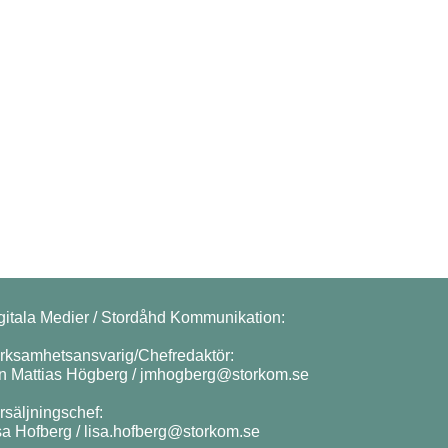
gitala Medier / Stordåhd Kommunikation:
rksamhetsansvarig/Chefredaktör:
n Mattias Högberg /
jmhogberg@storkom.se
rsäljningschef:
sa Hofberg /
lisa.hofberg@storkom.se