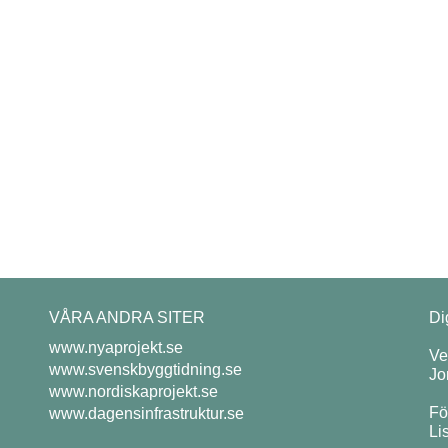
VÅRA ANDRA SITER
Di
www.nyaprojekt.se
Ve
www.svenskbyggtidning.se
Jo
www.nordiskaprojekt.se
Fö
www.dagensinfrastruktur.se
Li