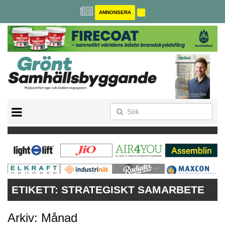
ANNONSERA
BREEAM-SE
MILJÖBYGGNAD
NOLLCO2
CITYLAB
GREENBUILDING
ANNONSERA
ETIKETT:
STRATEGISKT SAMARBETE
Arkiv: Månad