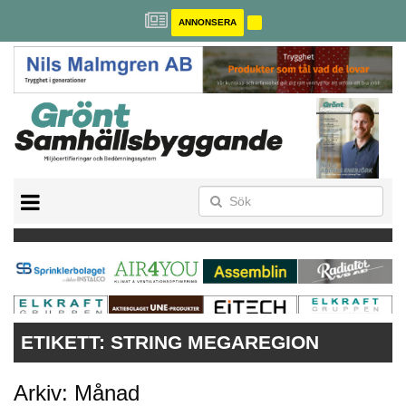
ANNONSERA
BREEAM-SE
MILJÖBYGGNAD
NOLLCO2
CITYLAB
GREENBUILDING
ANNONSERA
ETIKETT:
STRING MEGAREGION
Arkiv: Månad