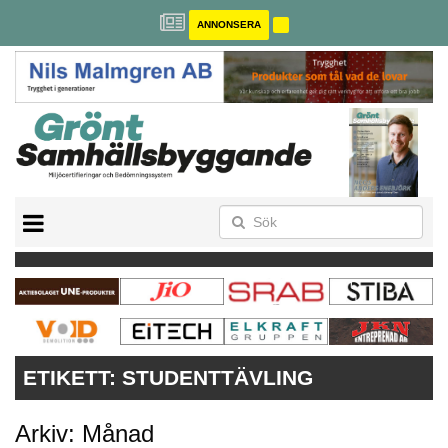
ANNONSERA
BREEAM-SE
MILJÖBYGGNAD
NOLLCO2
CITYLAB
GREENBUILDING
ANNONSERA
ETIKETT:
STUDENTTÄVLING
Arkiv: Månad