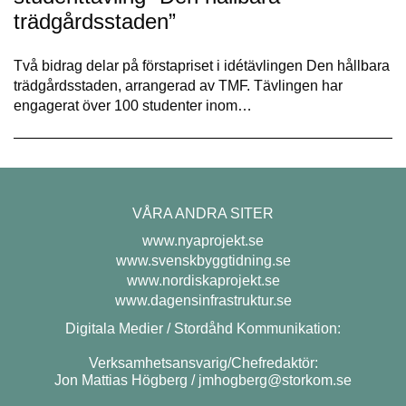
trädgårdsstaden”
Två bidrag delar på förstapriset i idétävlingen Den hållbara
trädgårdsstaden, arrangerad av TMF. Tävlingen har
engagerat över 100 studenter inom…
VÅRA ANDRA SITER
www.nyaprojekt.se
www.svenskbyggtidning.se
www.nordiskaprojekt.se
www.dagensinfrastruktur.se
Digitala Medier / Stordåhd Kommunikation:
Verksamhetsansvarig/Chefredaktör:
Jon Mattias Högberg /
jmhogberg@storkom.se