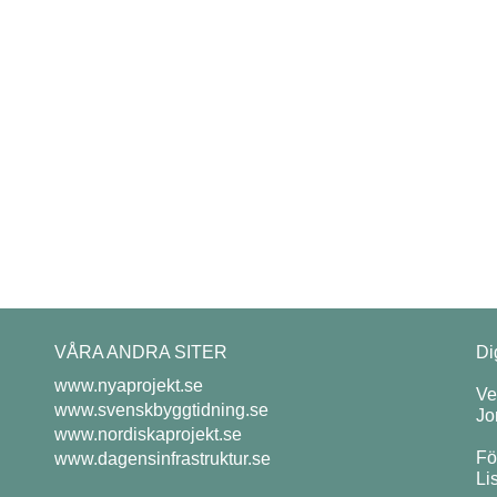
VÅRA ANDRA SITER
Di
www.nyaprojekt.se
Ve
www.svenskbyggtidning.se
Jo
www.nordiskaprojekt.se
Fö
www.dagensinfrastruktur.se
Li