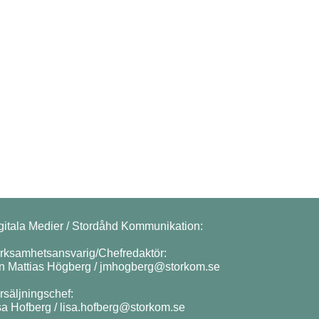
gitala Medier / Stordåhd Kommunikation:
rksamhetsansvarig/Chefredaktör:
n Mattias Högberg /
jmhogberg@storkom.se
rsäljningschef:
sa Hofberg /
lisa.hofberg@storkom.se