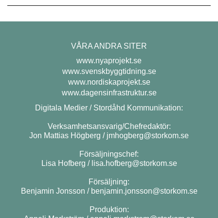
VÅRA ANDRA SITER
www.nyaprojekt.se
www.svenskbyggtidning.se
www.nordiskaprojekt.se
www.dagensinfrastruktur.se
Digitala Medier / Stordåhd Kommunikation:
Verksamhetsansvarig/Chefredaktör:
Jon Mattias Högberg /
jmhogberg@storkom.se
Försäljningschef:
Lisa Hofberg /
lisa.hofberg@storkom.se
Försäljning:
Benjamin Jonsson /
benjamin.jonsson@storkom.se
Produktion: