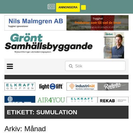
ANNONSERA
BREEAM-SE
MILJÖBYGGNAD
NOLLCO2
CITYLAB
GREENBUILDING
ANNONSERA
ETIKETT:
SUMULATION
Arkiv: Månad