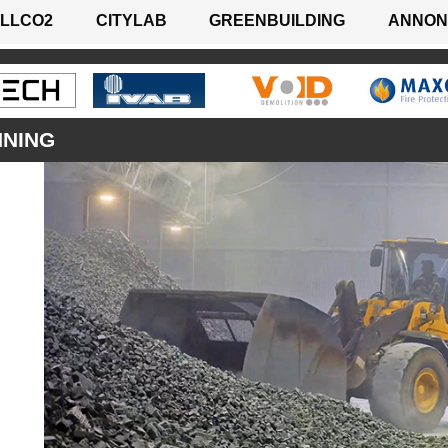
LLCO2
CITYLAB
GREENBUILDING
ANNON
NNING