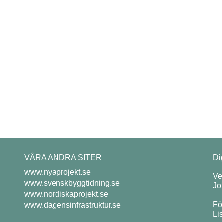
VÅRA ANDRA SITER
Di
www.nyaprojekt.se
Ve
www.svenskbyggtidning.se
Jo
www.nordiskaprojekt.se
Fö
www.dagensinfrastruktur.se
Li