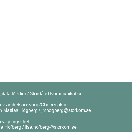
gitala Medier / Stordåhd Kommunikation:
rksamhetsansvarig/Chefredaktör:
n Mattias Högberg /
jmhogberg@storkom.se
rsäljningschef:
sa Hofberg /
lisa.hofberg@storkom.se