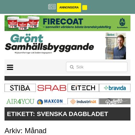
ANNONSERA
BREEAM-SE
MILJÖBYGGNAD
NOLLCO2
CITYLAB
GREENBUILDING
ANNONSERA
ETIKETT:
SVENSKA DAGBLADET
Arkiv: Månad