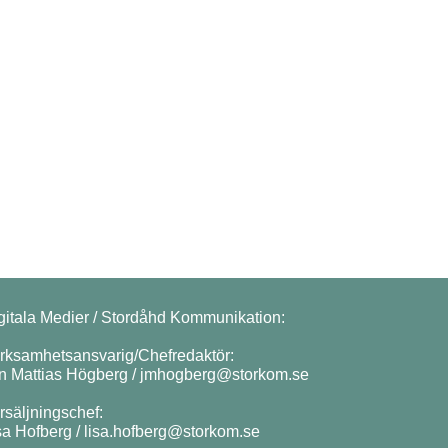
gitala Medier / Stordåhd Kommunikation:
rksamhetsansvarig/Chefredaktör:
n Mattias Högberg /
jmhogberg@storkom.se
rsäljningschef:
sa Hofberg /
lisa.hofberg@storkom.se