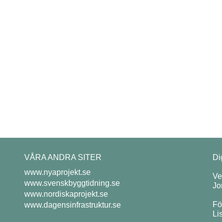
VÅRA ANDRA SITER
Di
www.nyaprojekt.se
Ve
www.svenskbyggtidning.se
Jo
www.nordiskaprojekt.se
Fö
www.dagensinfrastruktur.se
Li