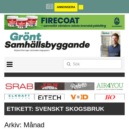
ANNONSERA
BREEAM-SE
MILJÖBYGGNAD
NOLLCO2
CITYLAB
GREENBUILDING
ANNONSERA
ETIKETT:
SVENSKT SKOGSBRUK
Arkiv: Månad