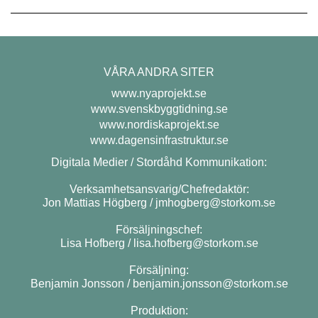
VÅRA ANDRA SITER
www.nyaprojekt.se
www.svenskbyggtidning.se
www.nordiskaprojekt.se
www.dagensinfrastruktur.se
Digitala Medier / Stordåhd Kommunikation:
Verksamhetsansvarig/Chefredaktör:
Jon Mattias Högberg /
jmhogberg@storkom.se
Försäljningschef:
Lisa Hofberg /
lisa.hofberg@storkom.se
Försäljning:
Benjamin Jonsson /
benjamin.jonsson@storkom.se
Produktion: