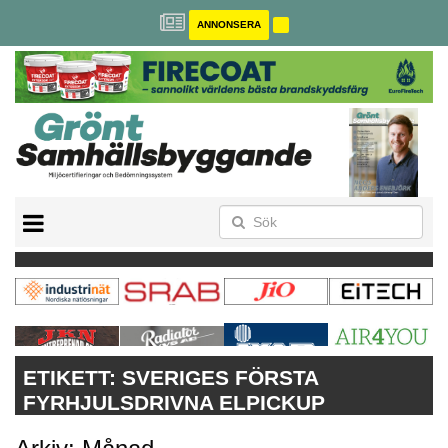
ANNONSERA
BREEAM-SE
MILJÖBYGGNAD
NOLLCO2
CITYLAB
GREENBUILDING
ANNONSERA
ETIKETT:
SVERIGES FÖRSTA
FYRHJULSDRIVNA ELPICKUP