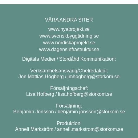
VÅRA ANDRA SITER
www.nyaprojekt.se
www.svenskbyggtidning.se
www.nordiskaprojekt.se
www.dagensinfrastruktur.se
Digitala Medier / Stordåhd Kommunikation:
Verksamhetsansvarig/Chefredaktör:
Jon Mattias Högberg /
jmhogberg@storkom.se
Försäljningschef:
Lisa Hofberg /
lisa.hofberg@storkom.se
Försäljning:
Benjamin Jonsson /
benjamin.jonsson@storkom.se
Produktion:
Anneli Markström /
anneli.markstrom@storkom.se