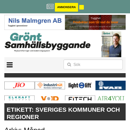
ANNONSERA
BREEAM-SE
MILJÖBYGGNAD
NOLLCO2
CITYLAB
GREENBUILDING
ANNONSERA
ETIKETT:
SVERIGES KOMMUNER OCH
REGIONER