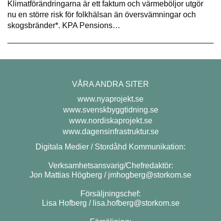
Klimatförändringarna är ett faktum och värmeböljor utgör
nu en större risk för folkhälsan än översvämningar och
skogsbränder*. KPA Pensions…
VÅRA ANDRA SITER
www.nyaprojekt.se
www.svenskbyggtidning.se
www.nordiskaprojekt.se
www.dagensinfrastruktur.se
Digitala Medier / Stordåhd Kommunikation:
Verksamhetsansvarig/Chefredaktör:
Jon Mattias Högberg /
jmhogberg@storkom.se
Försäljningschef:
Lisa Hofberg /
lisa.hofberg@storkom.se