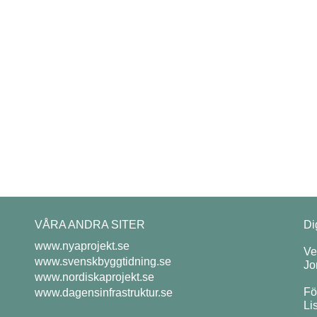
VÅRA ANDRA SITER
Di
www.nyaprojekt.se
Ve
www.svenskbyggtidning.se
Jo
www.nordiskaprojekt.se
Fö
www.dagensinfrastruktur.se
Li