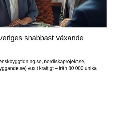
iges snabbast växande
venskbyggtidning.se, nordiskaprojekt.se,
ggande.se) vuxit kraftigt – från 80 000 unika