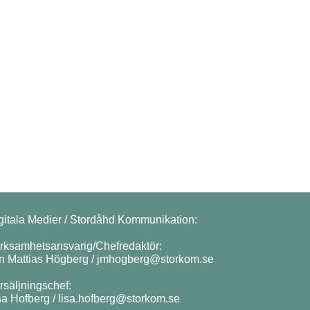
gitala Medier / Stordåhd Kommunikation:
rksamhetsansvarig/Chefredaktör:
n Mattias Högberg /
jmhogberg@storkom.se
rsäljningschef:
sa Hofberg /
lisa.hofberg@storkom.se