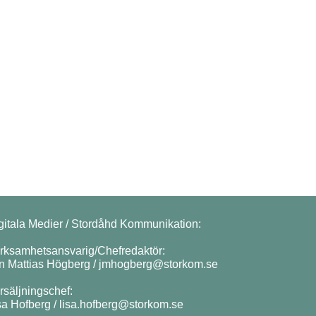
gitala Medier / Stordåhd Kommunikation:
rksamhetsansvarig/Chefredaktör:
n Mattias Högberg /
jmhogberg@storkom.se
rsäljningschef:
sa Hofberg /
lisa.hofberg@storkom.se