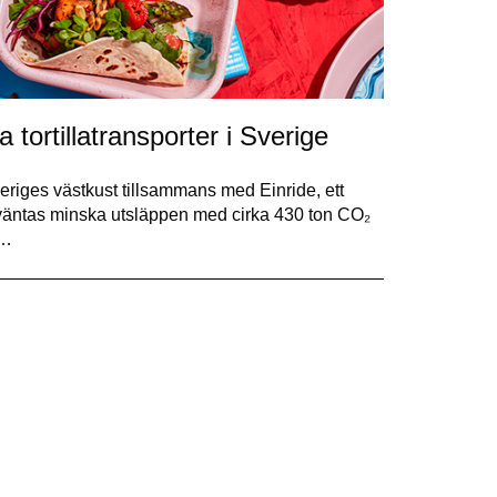
a tortillatransporter i Sverige
veriges västkust tillsammans med Einride, ett
n väntas minska utsläppen med cirka 430 ton CO₂
i…