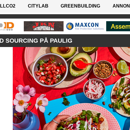
LLCO2
CITYLAB
GREENBUILDING
ANNON
D SOURCING PÅ PAULIG