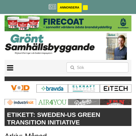
ANNONSERA
BREEAM-SE
MILJÖBYGGNAD
NOLLCO2
CITYLAB
GREENBUILDING
ANNONSERA
ETIKETT:
SWEDEN-US GREEN
TRANSITION INITIATIVE