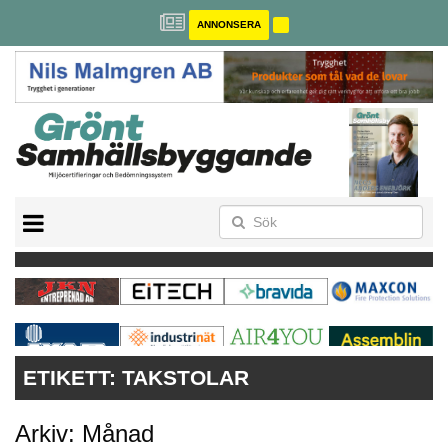
ANNONSERA
BREEAM-SE
MILJÖBYGGNAD
NOLLCO2
CITYLAB
GREENBUILDING
ANNONSERA
ETIKETT:
TAKSTOLAR
Arkiv: Månad