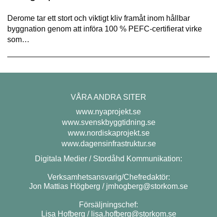
Derome tar ett stort och viktigt kliv framåt inom hållbar
byggnation genom att införa 100 % PEFC-certifierat virke
som…
VÅRA ANDRA SITER
www.nyaprojekt.se
www.svenskbyggtidning.se
www.nordiskaprojekt.se
www.dagensinfrastruktur.se
Digitala Medier / Stordåhd Kommunikation:
Verksamhetsansvarig/Chefredaktör:
Jon Mattias Högberg /
jmhogberg@storkom.se
Försäljningschef:
Lisa Hofberg /
lisa.hofberg@storkom.se