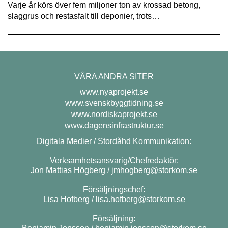
Varje år körs över fem miljoner ton av krossad betong,
slaggrus och restasfalt till deponier, trots…
VÅRA ANDRA SITER
www.nyaprojekt.se
www.svenskbyggtidning.se
www.nordiskaprojekt.se
www.dagensinfrastruktur.se
Digitala Medier / Stordåhd Kommunikation:
Verksamhetsansvarig/Chefredaktör:
Jon Mattias Högberg /
jmhogberg@storkom.se
Försäljningschef:
Lisa Hofberg /
lisa.hofberg@storkom.se
Försäljning: