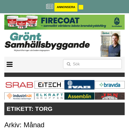
ANNONSERA
BREEAM-SE
MILJÖBYGGNAD
NOLLCO2
CITYLAB
GREENBUILDING
ANNONSERA
ETIKETT:
TORG
Arkiv: Månad