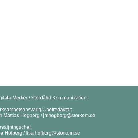
gitala Medier / Stordåhd Kommunikation:
rksamhetsansvarig/Chefredaktör:
n Mattias Högberg /
jmhogberg@storkom.se
rsäljningschef:
sa Hofberg /
lisa.hofberg@storkom.se