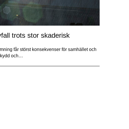
all trots stor skaderisk
mning får störst konsekvenser för samhället och
sskydd och…