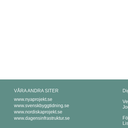
VÅRA ANDRA SITER
Di
www.nyaprojekt.se
Ve
www.svenskbyggtidning.se
Jo
www.nordiskaprojekt.se
Fö
www.dagensinfrastruktur.se
Li